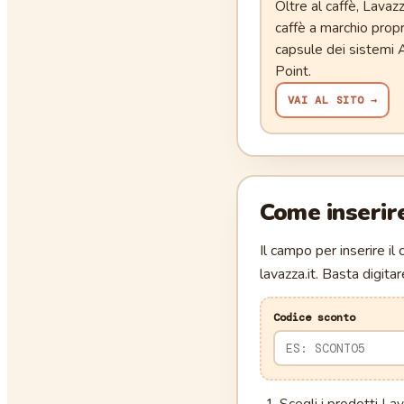
Oltre al caffè, Lava
caffè a marchio propr
capsule dei sistemi
Point.
VAI AL SITO →
Come inserire
Il campo per inserire il
lavazza.it. Basta digita
Codice sconto
Scegli i prodotti La