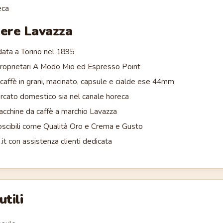
eca
iere
Lavazza
data a Torino nel 1895
proprietari A Modo Mio ed Espresso Point
caffè in grani, macinato, capsule e cialde ese 44mm
rcato domestico sia nel canale horeca
acchine da caffè a marchio Lavazza
noscibili come Qualità Oro e Crema e Gusto
a.it con assistenza clienti dedicata
utili