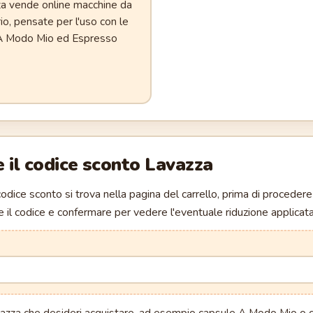
zza vende online macchine da
io, pensate per l'uso con le
 A Modo Mio ed Espresso
 il codice sconto
Lavazza
 codice sconto si trova nella pagina del carrello, prima di proceder
re il codice e confermare per vedere l'eventuale riduzione applicata 
vazza che desideri acquistare, ad esempio capsule A Modo Mio o ca