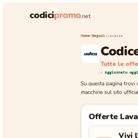
codici
promo
.net
Home
›
Negozi
›
Lavazza
Codic
Tutte le off
✓
Aggiornato ogg
Su questa pagina trovi i
macchine sul sito ufficia
Offerte
Lava
Vivi 