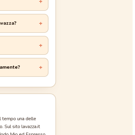
avazza?
ttamente?
l tempo una delle
. Sul sito lavazza.it
 A Modo Mio ed Espresso