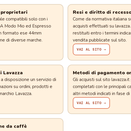
 proprietari
Resi e diritto di recess
e compatibili solo con i
Come da normativa italiana s
e A Modo Mio ed Espresso
acquisti effettuati su lavazz
e in formato ese 44mm
restituiti entro i termini indica
hine di diverse marche.
vendita pubblicate sul sito.
VAI AL SITO →
ti Lavazza
Metodi di pagamento on
e a disposizione un servizio di
Gli acquisti sul sito lavazza.
azioni su ordini, prodotti e
completati con le principali 
marchio Lavazza.
altri metodi indicati in fase d
VAI AL SITO →
ne da caffè