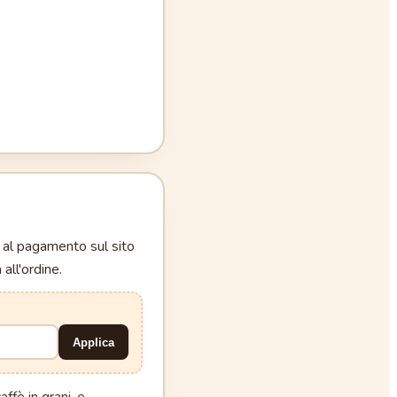
e al pagamento sul sito
all'ordine.
Applica
ffè in grani, e