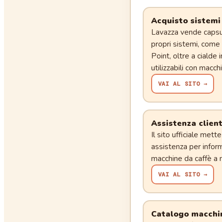
Acquisto sistemi
Lavazza vende capsul
propri sistemi, com
Point, oltre a ciald
utilizzabili con macc
VAI AL SITO →
Assistenza clien
Il sito ufficiale mett
assistenza per inform
macchine da caffè a 
VAI AL SITO →
Catalogo macchi