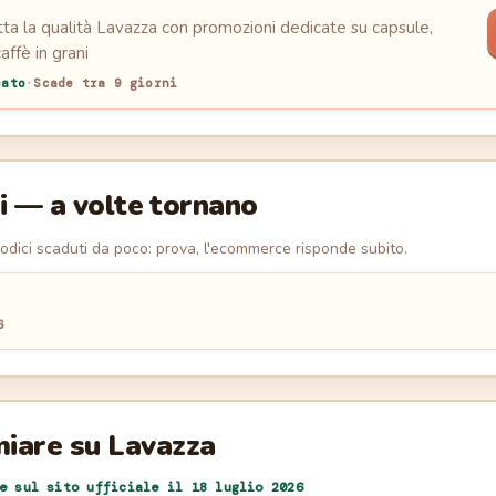
tta la qualità Lavazza con promozioni dedicate su capsule,
affè in grani
cato
·
Scade tra 9 giorni
i — a volte tornano
codici scaduti da poco: prova, l'ecommerce risponde subito.
6
miare su
Lavazza
te sul sito ufficiale il
18 luglio 2026