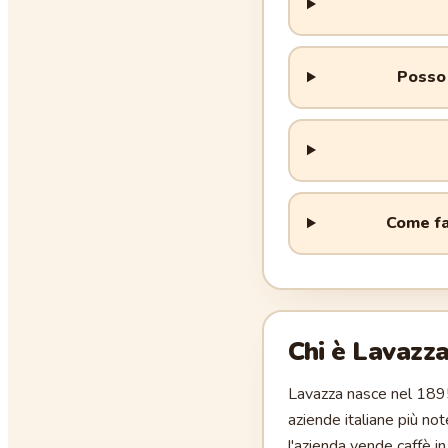
Posso 
Come fa
Chi è
Lavazz
Lavazza nasce nel 1895
aziende italiane più not
l'azienda vende caffè i