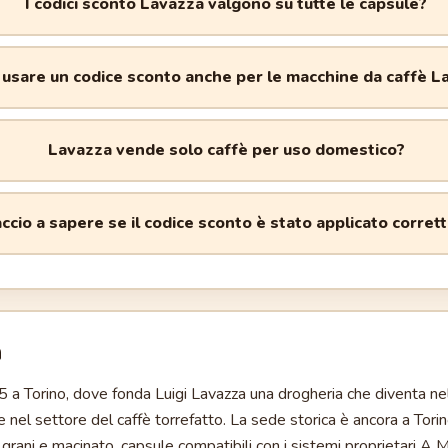
I codici sconto Lavazza valgono su tutte le capsule?
usare un codice sconto anche per le macchine da caffè L
Lavazza vende solo caffè per uso domestico?
ccio a sapere se il codice sconto è stato applicato corre
a
 a Torino, dove fonda Luigi Lavazza una drogheria che diventa ne
e nel settore del caffè torrefatto. La sede storica è ancora a Torino
n grani e macinato, capsule compatibili con i sistemi proprietari