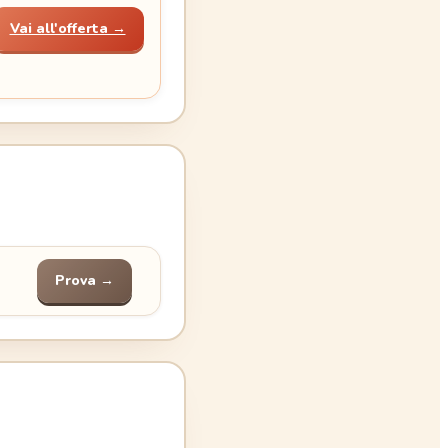
Vai all'offerta →
Prova →