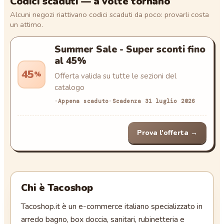
Codici scaduti — a volte tornano
Alcuni negozi riattivano codici scaduti da poco: provarli costa
un attimo.
Summer Sale - Super sconti fino
al 45%
45
%
Offerta valida su tutte le sezioni del
catalogo
·
Appena scaduto
·
Scadenza
31 luglio 2026
Prova l'offerta
→
Chi è
Tacoshop
Tacoshop.it è un e-commerce italiano specializzato in
arredo bagno, box doccia, sanitari, rubinetteria e